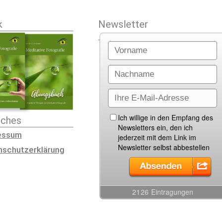
k
Newsletter
iches
essum
nschutzerklärung