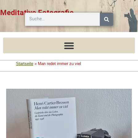
Zum
Inhalt
Meditative Fotografie
Suche
springen
Startseite
»
Man redet immer zu viel